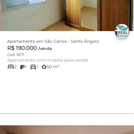
Apartamento em São Carlos - Santo Ângelo
R$ 190.000
/venda
Cód: 1677
Apartamento com mobília para venda!
bed
directions_car
other_houses
2
1
1
50 m²