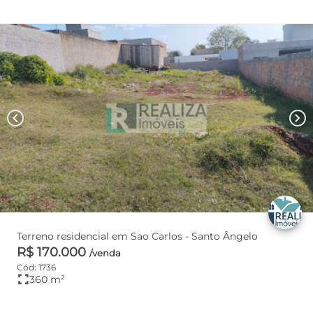
chevron_left
chevron_right
Terreno residencial em Sao Carlos - Santo Ângelo
R$ 170.000
/venda
Cód: 1736
fullscreen
360 m²