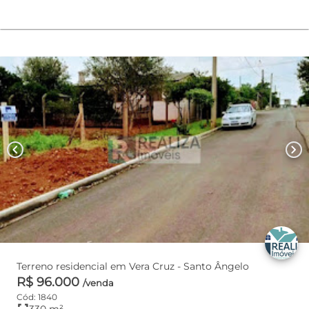
chevron_left
chevron_right
Terreno residencial em Vera Cruz - Santo Ângelo
R$ 96.000
/venda
Cód: 1840