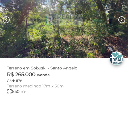
chevron_left
chevron_right
Terreno em Sobuski - Santo Ângelo
R$ 265.000
/venda
Cód: 1178
Terreno medindo 17m x 50m.
fullscreen
850 m²