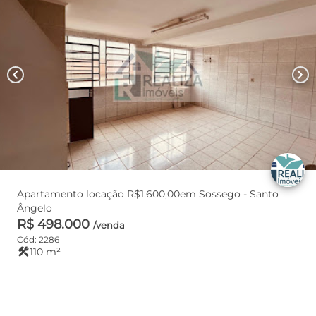
chevron_left
chevron_right
Apartamento locação R$1.600,00em Sossego - Santo
Ângelo
R$ 498.000
/venda
Cód: 2286
construction
110 m²