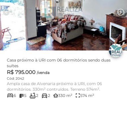
chevron_left
chevron_right
Casa próximo à URI com 06 dormitórios sendo duas
suítes
R$ 795.000
/venda
Cód: 2042
Ampla casa de Alvenaria próximo à URI, com 06
dormitórios. 330m² contruídos. Terreno 574m².
bed
bathtub
directions_car
other_houses
fullscreen
6
5
2
2
330 m²
574 m²