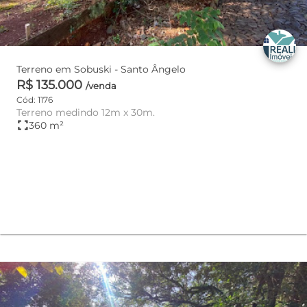
Terreno em Sobuski - Santo Ângelo
R$ 135.000
/venda
Cód: 1176
Terreno medindo 12m x 30m.
fullscreen
360 m²