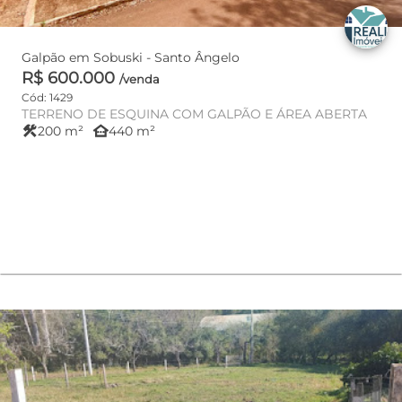
Galpão em Sobuski - Santo Ângelo
R$ 600.000
/venda
Cód: 1429
TERRENO DE ESQUINA COM GALPÃO E ÁREA ABERTA
construction
other_houses
200 m²
440 m²