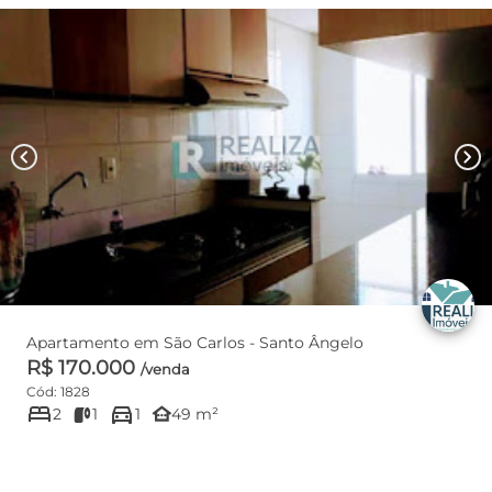
chevron_left
chevron_right
Apartamento em São Carlos - Santo Ângelo
R$ 170.000
/venda
Cód: 1828
bed
directions_car
other_houses
2
1
1
49 m²