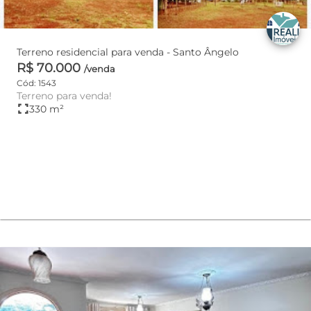
Terreno residencial para venda - Santo Ângelo
R$ 70.000
/venda
Cód: 1543
Terreno para venda!
fullscreen
330 m²