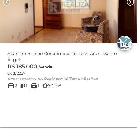
chevron_left
chevron_right
Apartamento no Condomínio Terra Missões - Santo
Ângelo
R$ 185.000
/venda
Cód: 2227
Apartamento no Residencial Terra Missões
bed
directions_car
other_houses
2
1
1
60 m²