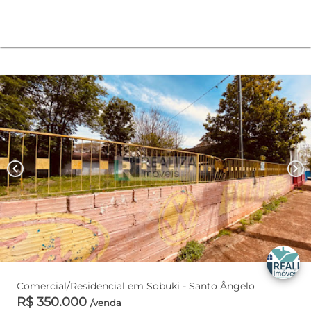
chevron_left
chevron_right
Comercial/Residencial em Sobuki - Santo Ângelo
R$ 350.000
/venda