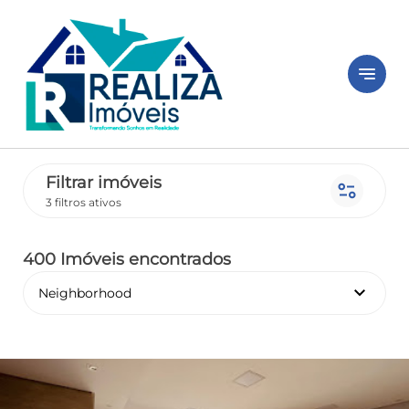
notes
Filtrar imóveis
page_info
3 filtros ativos
400 Imóveis encontrados
keyboard_arrow_down
Neighborhood