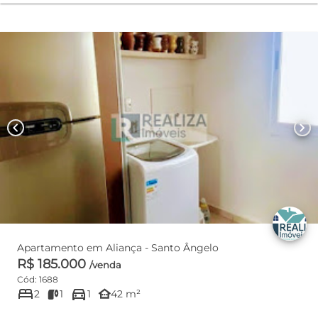
chevron_left
chevron_right
Apartamento em Aliança - Santo Ângelo
R$ 185.000
/venda
Cód: 1688
bed
directions_car
other_houses
2
1
1
42 m²