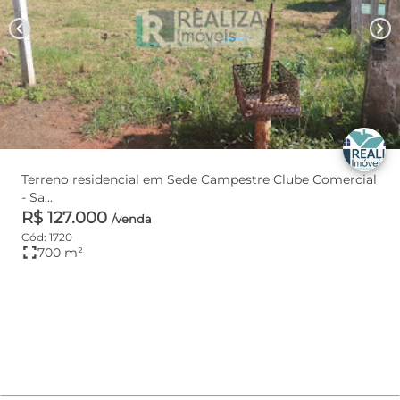
chevron_left
chevron_right
Terreno residencial em Sede Campestre Clube Comercial
- Sa...
R$ 127.000
/venda
Cód: 1720
fullscreen
700 m²