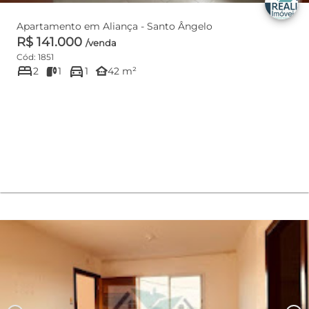
Apartamento em Aliança - Santo Ângelo
R$ 141.000
/venda
Cód: 1851
bed
directions_car
other_houses
2
1
1
42 m²